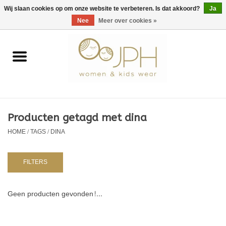
EUR
/
GBP
/
USD
0 Artikelen - €0,00
Wij slaan cookies op om onze website te verbeteren. Is dat akkoord?
Ja
Nee
Meer over cookies »
Home
SHOP BY BRAND
Dames
Producten getagd met dina
HOME
/
TAGS
/
DINA
Kids
Baby
FILTERS
NURSERY / TABLEWARE
Geen producten gevonden!...