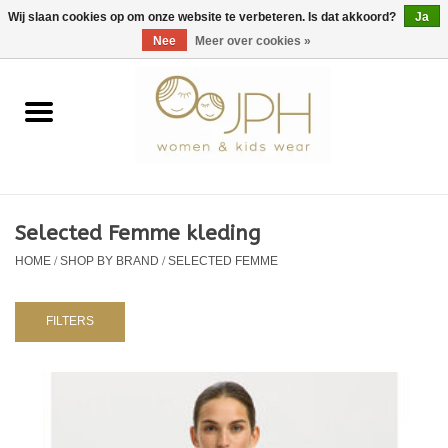
EUR
/
GBP
/
USD
0 Artikelen - €0,00
Wij slaan cookies op om onze website te verbeteren. Is dat akkoord?
Ja
Nee
Meer over cookies »
Home
SHOP BY BRAND
Dames
Selected Femme kleding
HOME
/
SHOP BY BRAND
/
SELECTED FEMME
Kids
Baby
FILTERS
NURSERY / TABLEWARE