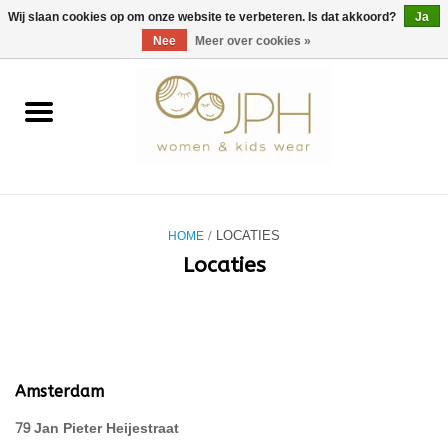
EUR
/
GBP
/
USD
0 Artikelen - €0,00
Wij slaan cookies op om onze website te verbeteren. Is dat akkoord?
Ja
Nee
Meer over cookies »
Home
SHOP BY BRAND
Dames
HOME
/ LOCATIES
Kids
Locaties
Baby
NURSERY / TABLEWARE
Amsterdam
79 Jan Pieter Heijestraat