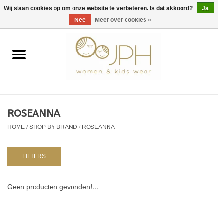
EUR
/
GBP
/
USD
0 Artikelen - €0,00
Wij slaan cookies op om onze website te verbeteren. Is dat akkoord?
Ja
Nee
Meer over cookies »
Home
SHOP BY BRAND
Dames
ROSEANNA
HOME
/
SHOP BY BRAND
/
ROSEANNA
Kids
Baby
FILTERS
NURSERY / TABLEWARE
Geen producten gevonden!...