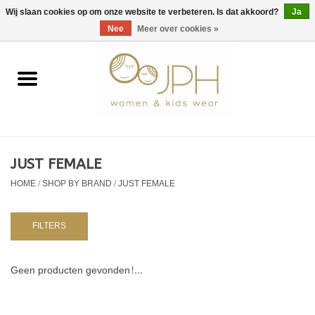
EUR
/
GBP
/
USD
0 Artikelen - €0,00
Wij slaan cookies op om onze website te verbeteren. Is dat akkoord?
Ja
Nee
Meer over cookies »
Home
SHOP BY BRAND
Dames
JUST FEMALE
HOME
/
SHOP BY BRAND
/
JUST FEMALE
Kids
Baby
FILTERS
NURSERY / TABLEWARE
Geen producten gevonden!...