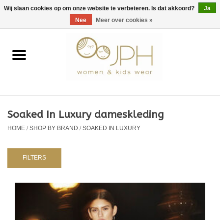
EUR
/
GBP
/
USD
0 Artikelen - €0,00
Wij slaan cookies op om onze website te verbeteren. Is dat akkoord?
Ja
Nee
Meer over cookies »
Home
SHOP BY BRAND
Dames
Soaked In Luxury dameskleding
HOME
/
SHOP BY BRAND
/
SOAKED IN LUXURY
Kids
Baby
FILTERS
NURSERY / TABLEWARE