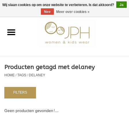
EUR
/
GBP
/
USD
0 Artikelen - €0,00
Wij slaan cookies op om onze website te verbeteren. Is dat akkoord?
Ja
Nee
Meer over cookies »
Home
SHOP BY BRAND
Dames
Producten getagd met delaney
HOME
/
TAGS
/
DELANEY
Kids
Baby
FILTERS
NURSERY / TABLEWARE
Geen producten gevonden!...