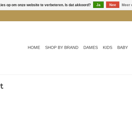
kies op om onze website te verbeteren. Is dat akkoord?
Ja
Nee
Meer 
HOME
SHOP BY BRAND
DAMES
KIDS
BABY
t