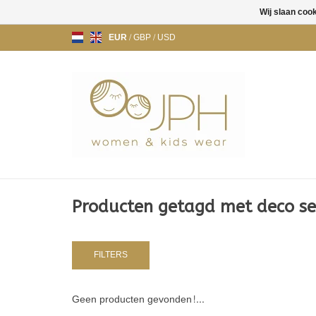
Wij slaan coo
EUR
/
GBP
/
USD
Producten getagd met deco se
FILTERS
Geen producten gevonden!...