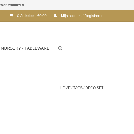
over cookies »
0 Artikelen - €0,00
Mijn account / Registreren
NURSERY / TABLEWARE
HOME
/
TAGS
/
DECO SET