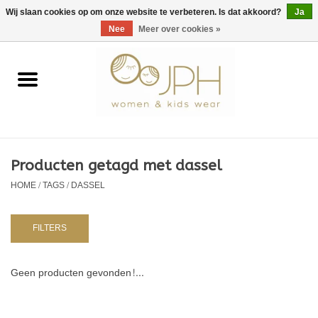
EUR
/
GBP
/
USD
0 Artikelen - €0,00
Wij slaan cookies op om onze website te verbeteren. Is dat akkoord?
Ja
Nee
Meer over cookies »
Home
SHOP BY BRAND
Dames
Producten getagd met dassel
HOME
/
TAGS
/
DASSEL
Kids
Baby
FILTERS
NURSERY / TABLEWARE
Geen producten gevonden!...