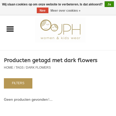
EUR
/
GBP
/
USD
0 Artikelen - €0,00
Wij slaan cookies op om onze website te verbeteren. Is dat akkoord?
Ja
Nee
Meer over cookies »
Home
SHOP BY BRAND
Dames
Producten getagd met dark flowers
HOME
/
TAGS
/
DARK FLOWERS
Kids
Baby
FILTERS
NURSERY / TABLEWARE
Geen producten gevonden!...