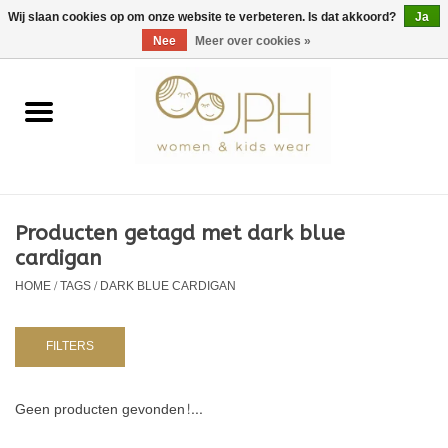
EUR
/
GBP
/
USD
0 Artikelen - €0,00
Wij slaan cookies op om onze website te verbeteren. Is dat akkoord?
Ja
Nee
Meer over cookies »
Home
SHOP BY BRAND
Dames
Producten getagd met dark blue
cardigan
Kids
HOME
/
TAGS
/
DARK BLUE CARDIGAN
Baby
FILTERS
NURSERY / TABLEWARE
Geen producten gevonden!...