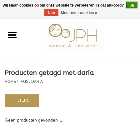
EUR
/
GBP
/
USD
0 Artikelen - €0,00
Wij slaan cookies op om onze website te verbeteren. Is dat akkoord?
Ja
Nee
Meer over cookies »
Home
SHOP BY BRAND
Dames
Producten getagd met daria
HOME
/
TAGS
/
DARIA
Kids
Baby
FILTERS
NURSERY / TABLEWARE
Geen producten gevonden!...