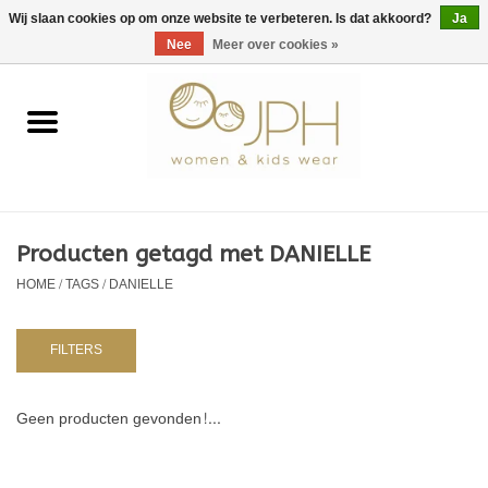
EUR
/
GBP
/
USD
0 Artikelen - €0,00
Wij slaan cookies op om onze website te verbeteren. Is dat akkoord?
Ja
Nee
Meer over cookies »
Home
SHOP BY BRAND
Dames
Producten getagd met DANIELLE
HOME
/
TAGS
/
DANIELLE
Kids
Baby
FILTERS
NURSERY / TABLEWARE
Geen producten gevonden!...