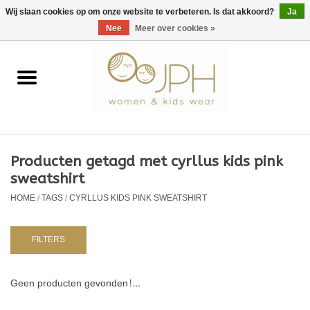
EUR
/
GBP
/
USD
0 Artikelen - €0,00
Wij slaan cookies op om onze website te verbeteren. Is dat akkoord?
Ja
Nee
Meer over cookies »
Home
SHOP BY BRAND
Dames
Producten getagd met cyrllus kids pink
sweatshirt
Kids
HOME
/
TAGS
/
CYRLLUS KIDS PINK SWEATSHIRT
Baby
FILTERS
NURSERY / TABLEWARE
Geen producten gevonden!...