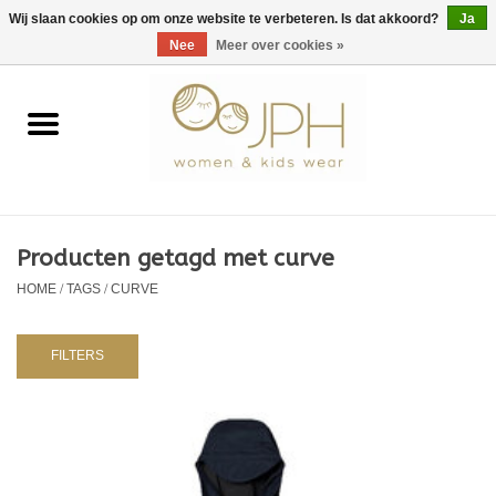
EUR
/
GBP
/
USD
0 Artikelen - €0,00
Wij slaan cookies op om onze website te verbeteren. Is dat akkoord?
Ja
Nee
Meer over cookies »
Home
SHOP BY BRAND
Dames
Producten getagd met curve
HOME
/
TAGS
/
CURVE
Kids
Baby
FILTERS
NURSERY / TABLEWARE