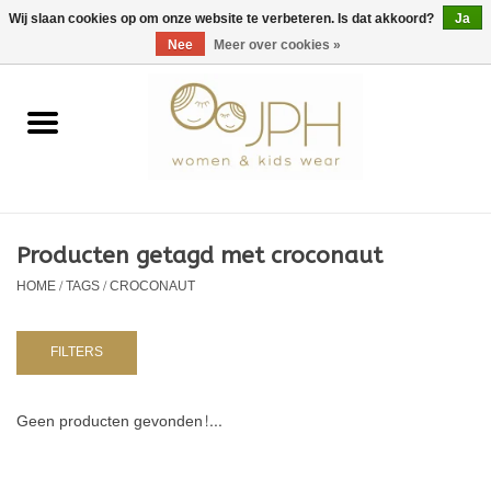
EUR
/
GBP
/
USD
0 Artikelen - €0,00
Wij slaan cookies op om onze website te verbeteren. Is dat akkoord?
Ja
Nee
Meer over cookies »
Home
SHOP BY BRAND
Dames
Producten getagd met croconaut
HOME
/
TAGS
/
CROCONAUT
Kids
Baby
FILTERS
NURSERY / TABLEWARE
Geen producten gevonden!...