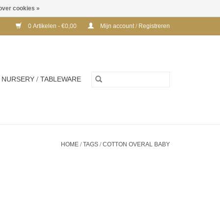
over cookies »
0 Artikelen - €0,00
Mijn account / Registreren
NURSERY / TABLEWARE
HOME
/
TAGS
/
COTTON OVERAL BABY