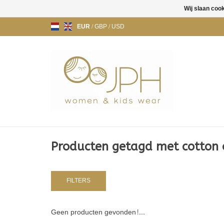
Wij slaan coo
EUR
/
GBP
/
USD
Producten getagd met cotton 
FILTERS
Geen producten gevonden!...