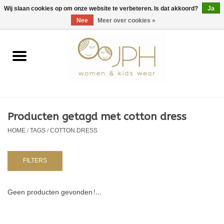
EUR
/
GBP
/
USD
0 Artikelen - €0,00
Wij slaan cookies op om onze website te verbeteren. Is dat akkoord?
Ja
Nee
Meer over cookies »
Home
SHOP BY BRAND
Dames
Producten getagd met cotton dress
HOME
/
TAGS
/
COTTON DRESS
Kids
Baby
FILTERS
NURSERY / TABLEWARE
Geen producten gevonden!...