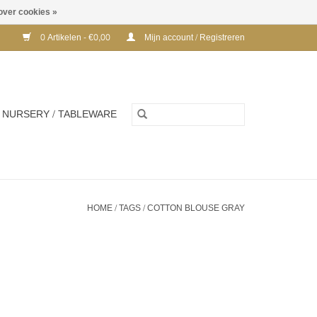
over cookies »
0 Artikelen - €0,00
Mijn account / Registreren
NURSERY / TABLEWARE
HOME
/
TAGS
/
COTTON BLOUSE GRAY