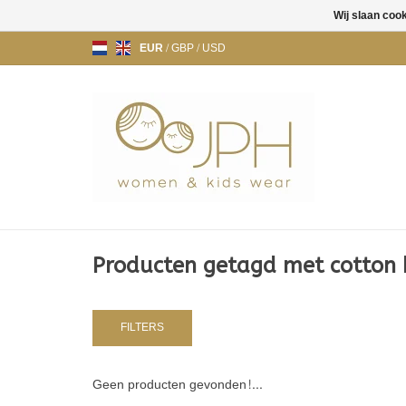
Wij slaan coo
EUR
/
GBP
/
USD
Producten getagd met cotton 
FILTERS
Geen producten gevonden!...