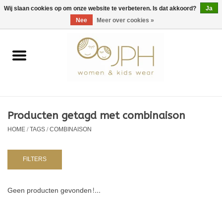
EUR
/
GBP
/
USD
0 Artikelen - €0,00
Wij slaan cookies op om onze website te verbeteren. Is dat akkoord?
Ja
Nee
Meer over cookies »
Home
SHOP BY BRAND
Dames
Producten getagd met combinaison
HOME
/
TAGS
/
COMBINAISON
Kids
Baby
FILTERS
NURSERY / TABLEWARE
Geen producten gevonden!...