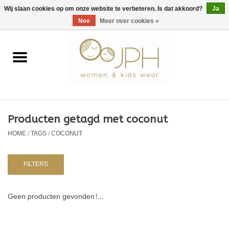
EUR
/
GBP
/
USD
0 Artikelen - €0,00
Wij slaan cookies op om onze website te verbeteren. Is dat akkoord?
Ja
Nee
Meer over cookies »
Home
SHOP BY BRAND
Dames
Producten getagd met coconut
HOME
/
TAGS
/
COCONUT
Kids
Baby
FILTERS
NURSERY / TABLEWARE
Geen producten gevonden!...