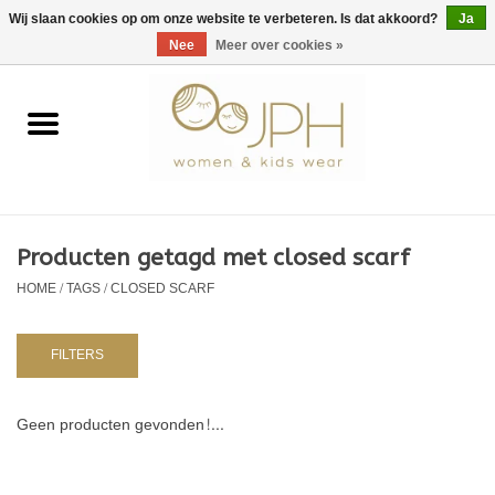
EUR
/
GBP
/
USD
0 Artikelen - €0,00
Wij slaan cookies op om onze website te verbeteren. Is dat akkoord?
Ja
Nee
Meer over cookies »
Home
SHOP BY BRAND
Dames
Producten getagd met closed scarf
HOME
/
TAGS
/
CLOSED SCARF
Kids
Baby
FILTERS
NURSERY / TABLEWARE
Geen producten gevonden!...