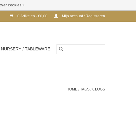
over cookies »
0 Artikelen - €0,00
Mijn account / Registreren
NURSERY / TABLEWARE
HOME
/
TAGS
/
CLOGS