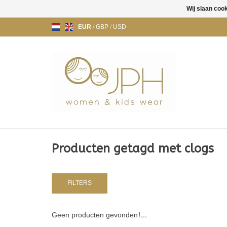
Wij slaan coo
EUR
/
GBP
/
USD
Producten getagd met clogs
FILTERS
Geen producten gevonden!...