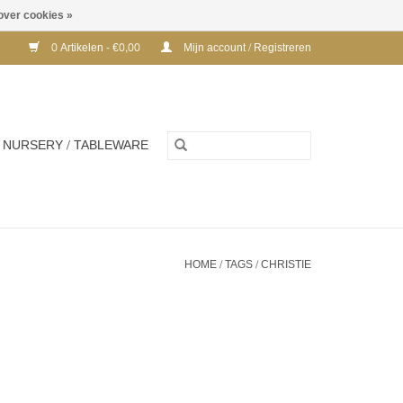
over cookies »
0 Artikelen - €0,00
Mijn account / Registreren
NURSERY / TABLEWARE
HOME
/
TAGS
/
CHRISTIE