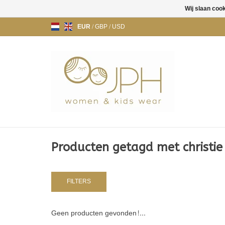
Wij slaan coo
EUR
/
GBP
/
USD
Producten getagd met christie
FILTERS
Geen producten gevonden!...