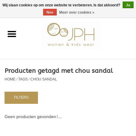
EUR
/
GBP
/
USD
0 Artikelen - €0,00
Wij slaan cookies op om onze website te verbeteren. Is dat akkoord?
Ja
Nee
Meer over cookies »
Home
SHOP BY BRAND
Dames
Producten getagd met chou sandal
HOME
/
TAGS
/
CHOU SANDAL
Kids
Baby
FILTERS
NURSERY / TABLEWARE
Geen producten gevonden!...