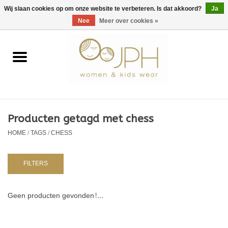
EUR
/
GBP
/
USD
0 Artikelen - €0,00
Wij slaan cookies op om onze website te verbeteren. Is dat akkoord?
Ja
Nee
Meer over cookies »
Home
SHOP BY BRAND
Dames
Producten getagd met chess
HOME
/
TAGS
/
CHESS
Kids
Baby
FILTERS
NURSERY / TABLEWARE
Geen producten gevonden!...