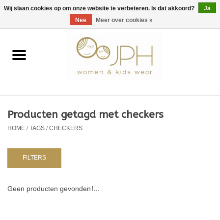
EUR
/
GBP
/
USD
0 Artikelen - €0,00
Wij slaan cookies op om onze website te verbeteren. Is dat akkoord?
Ja
Nee
Meer over cookies »
Home
SHOP BY BRAND
Dames
Producten getagd met checkers
HOME
/
TAGS
/
CHECKERS
Kids
Baby
FILTERS
NURSERY / TABLEWARE
Geen producten gevonden!...