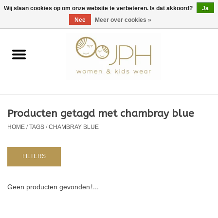
EUR
/
GBP
/
USD
0 Artikelen - €0,00
Wij slaan cookies op om onze website te verbeteren. Is dat akkoord?
Ja
Nee
Meer over cookies »
Home
SHOP BY BRAND
Dames
Producten getagd met chambray blue
HOME
/
TAGS
/
CHAMBRAY BLUE
Kids
Baby
FILTERS
NURSERY / TABLEWARE
Geen producten gevonden!...