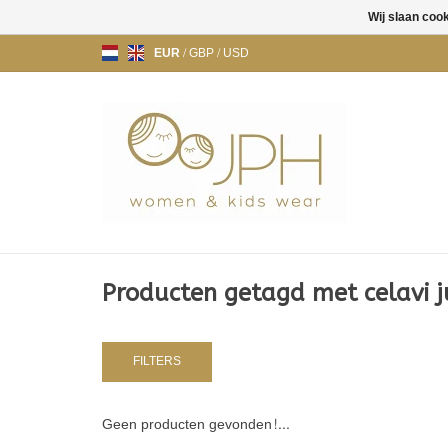
Wij slaan coo
EUR
/
GBP
/
USD
Producten getagd met celavi 
FILTERS
Geen producten gevonden!...