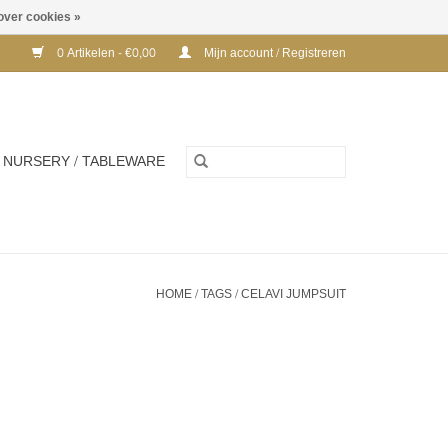
over cookies »
0 Artikelen - €0,00
Mijn account / Registreren
NURSERY / TABLEWARE
HOME
/
TAGS
/
CELAVI JUMPSUIT