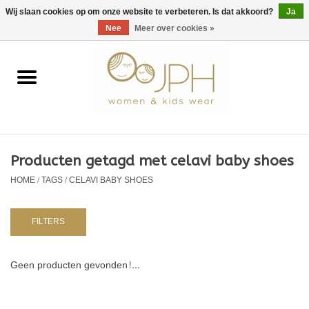
EUR
/
GBP
/
USD
0 Artikelen - €0,00
Wij slaan cookies op om onze website te verbeteren. Is dat akkoord?
Ja
Nee
Meer over cookies »
Home
SHOP BY BRAND
Dames
Producten getagd met celavi baby shoes
HOME
/
TAGS
/
CELAVI BABY SHOES
Kids
Baby
FILTERS
NURSERY / TABLEWARE
Geen producten gevonden!...