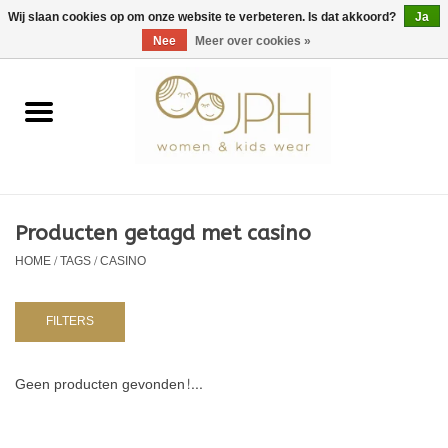
EUR
/
GBP
/
USD
0 Artikelen - €0,00
Wij slaan cookies op om onze website te verbeteren. Is dat akkoord?
Ja
Nee
Meer over cookies »
Home
SHOP BY BRAND
Dames
Producten getagd met casino
HOME
/
TAGS
/
CASINO
Kids
Baby
FILTERS
NURSERY / TABLEWARE
Geen producten gevonden!...