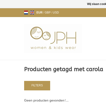
Wij slaan coo
EUR
/
GBP
/
USD
Producten getagd met carola
FILTERS
Geen producten gevonden!...