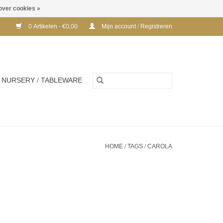
over cookies »
0 Artikelen - €0,00
Mijn account / Registreren
NURSERY / TABLEWARE
HOME
/
TAGS
/
CAROLA