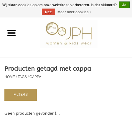
EUR
/
GBP
/
USD
0 Artikelen - €0,00
Wij slaan cookies op om onze website te verbeteren. Is dat akkoord?
Ja
Nee
Meer over cookies »
Home
SHOP BY BRAND
Dames
Producten getagd met cappa
HOME
/
TAGS
/
CAPPA
Kids
Baby
FILTERS
NURSERY / TABLEWARE
Geen producten gevonden!...