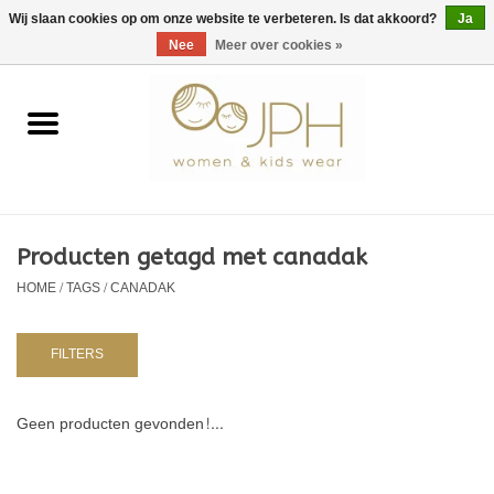
EUR
/
GBP
/
USD
0 Artikelen - €0,00
Wij slaan cookies op om onze website te verbeteren. Is dat akkoord?
Ja
Nee
Meer over cookies »
Home
SHOP BY BRAND
Dames
Producten getagd met canadak
HOME
/
TAGS
/
CANADAK
Kids
Baby
FILTERS
NURSERY / TABLEWARE
Geen producten gevonden!...