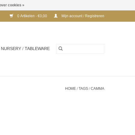
over cookies »
0 Artikelen - €0,00
Mijn account / Registreren
NURSERY / TABLEWARE
HOME
/
TAGS
/
CAMMA