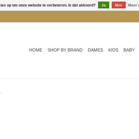
kies op om onze website te verbeteren. Is dat akkoord?
Ja
Nee
Meer 
HOME
SHOP BY BRAND
DAMES
KIDS
BABY
a