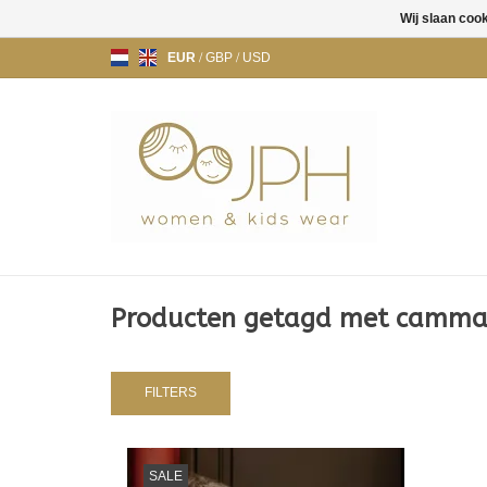
Wij slaan coo
EUR
/
GBP
/
USD
Producten getagd met camm
FILTERS
FLIINK CAMMA BOW DRESS - INSIGNIA
SALE
BLUE