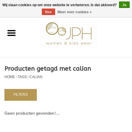
EUR
/
GBP
/
USD
0 Artikelen - €0,00
Wij slaan cookies op om onze website te verbeteren. Is dat akkoord?
Ja
Nee
Meer over cookies »
Home
SHOP BY BRAND
Dames
Producten getagd met calian
HOME
/
TAGS
/
CALIAN
Kids
Baby
FILTERS
NURSERY / TABLEWARE
Geen producten gevonden!...