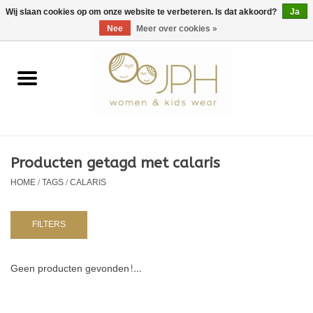
EUR
/
GBP
/
USD
0 Artikelen - €0,00
Wij slaan cookies op om onze website te verbeteren. Is dat akkoord?
Ja
Nee
Meer over cookies »
Home
SHOP BY BRAND
Dames
Producten getagd met calaris
HOME
/
TAGS
/
CALARIS
Kids
Baby
FILTERS
NURSERY / TABLEWARE
Geen producten gevonden!...