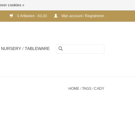
over cookies »
0 Artikelen - €0,00
Mijn account / Registreren
NURSERY / TABLEWARE
HOME
/
TAGS
/
CADY