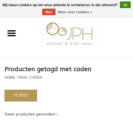
EUR
/
GBP
/
USD
0 Artikelen - €0,00
Wij slaan cookies op om onze website te verbeteren. Is dat akkoord?
Ja
Nee
Meer over cookies »
Home
SHOP BY BRAND
Dames
Producten getagd met caden
HOME
/
TAGS
/
CADEN
Kids
Baby
FILTERS
NURSERY / TABLEWARE
Geen producten gevonden!...