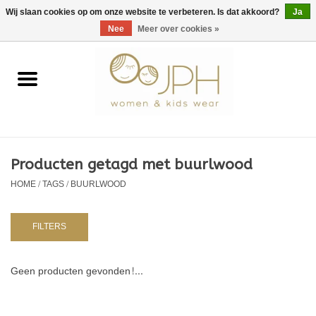
EUR
/
GBP
/
USD
0 Artikelen - €0,00
Wij slaan cookies op om onze website te verbeteren. Is dat akkoord?
Ja
Nee
Meer over cookies »
Home
SHOP BY BRAND
Dames
Producten getagd met buurlwood
HOME
/
TAGS
/
BUURLWOOD
Kids
Baby
FILTERS
NURSERY / TABLEWARE
Geen producten gevonden!...