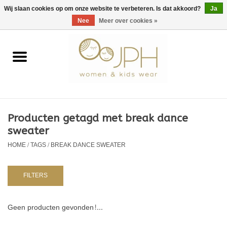
EUR
/
GBP
/
USD
0 Artikelen - €0,00
Wij slaan cookies op om onze website te verbeteren. Is dat akkoord?
Ja
Nee
Meer over cookies »
Home
SHOP BY BRAND
Dames
Producten getagd met break dance
sweater
Kids
HOME
/
TAGS
/
BREAK DANCE SWEATER
Baby
FILTERS
NURSERY / TABLEWARE
Geen producten gevonden!...