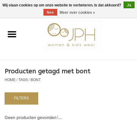
EUR
/
GBP
/
USD
0 Artikelen - €0,00
Wij slaan cookies op om onze website te verbeteren. Is dat akkoord?
Ja
Nee
Meer over cookies »
Home
SHOP BY BRAND
Dames
Producten getagd met bont
HOME
/
TAGS
/
BONT
Kids
Baby
FILTERS
NURSERY / TABLEWARE
Geen producten gevonden!...