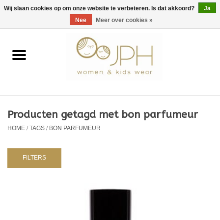
EUR
/
GBP
/
USD
0 Artikelen - €0,00
Wij slaan cookies op om onze website te verbeteren. Is dat akkoord?
Ja
Nee
Meer over cookies »
Home
SHOP BY BRAND
Dames
Producten getagd met bon parfumeur
HOME
/
TAGS
/
BON PARFUMEUR
Kids
Baby
FILTERS
NURSERY / TABLEWARE