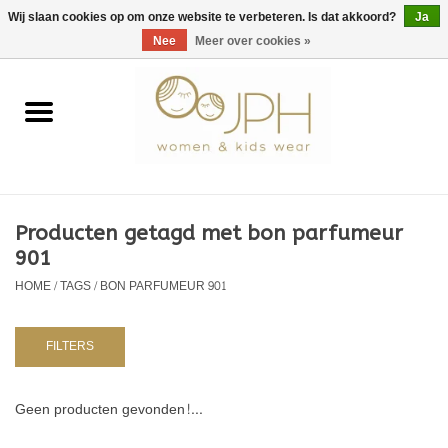
EUR
/
GBP
/
USD
0 Artikelen - €0,00
Wij slaan cookies op om onze website te verbeteren. Is dat akkoord?
Ja
Nee
Meer over cookies »
Home
SHOP BY BRAND
Dames
Producten getagd met bon parfumeur
901
Kids
HOME
/
TAGS
/
BON PARFUMEUR 901
Baby
FILTERS
NURSERY / TABLEWARE
Geen producten gevonden!...