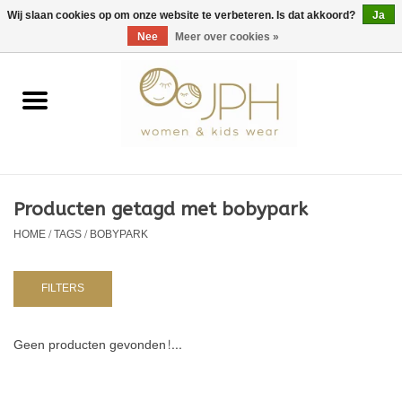
EUR
/
GBP
/
USD
0 Artikelen - €0,00
Wij slaan cookies op om onze website te verbeteren. Is dat akkoord?
Ja
Nee
Meer over cookies »
Home
SHOP BY BRAND
Dames
Producten getagd met bobypark
HOME
/
TAGS
/
BOBYPARK
Kids
Baby
FILTERS
NURSERY / TABLEWARE
Geen producten gevonden!...