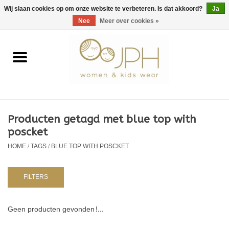
EUR
/
GBP
/
USD
0 Artikelen - €0,00
Wij slaan cookies op om onze website te verbeteren. Is dat akkoord?
Ja
Nee
Meer over cookies »
Home
SHOP BY BRAND
Dames
Producten getagd met blue top with
poscket
Kids
HOME
/
TAGS
/
BLUE TOP WITH POSCKET
Baby
FILTERS
NURSERY / TABLEWARE
Geen producten gevonden!...