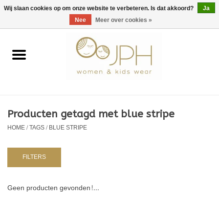
EUR
/
GBP
/
USD
0 Artikelen - €0,00
Wij slaan cookies op om onze website te verbeteren. Is dat akkoord?
Ja
Nee
Meer over cookies »
Home
SHOP BY BRAND
Dames
Producten getagd met blue stripe
HOME
/
TAGS
/
BLUE STRIPE
Kids
Baby
FILTERS
NURSERY / TABLEWARE
Geen producten gevonden!...