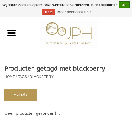
EUR
/
GBP
/
USD
0 Artikelen - €0,00
Wij slaan cookies op om onze website te verbeteren. Is dat akkoord?
Ja
Nee
Meer over cookies »
Home
SHOP BY BRAND
Dames
Producten getagd met blackberry
HOME
/
TAGS
/
BLACKBERRY
Kids
Baby
FILTERS
NURSERY / TABLEWARE
Geen producten gevonden!...