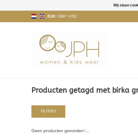
Wij slaan coo
EUR
/
GBP
/
USD
Producten getagd met birka g
FILTERS
Geen producten gevonden!...