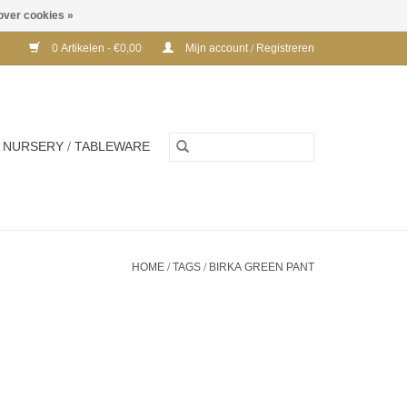
over cookies »
0 Artikelen - €0,00
Mijn account / Registreren
NURSERY / TABLEWARE
HOME
/
TAGS
/
BIRKA GREEN PANT