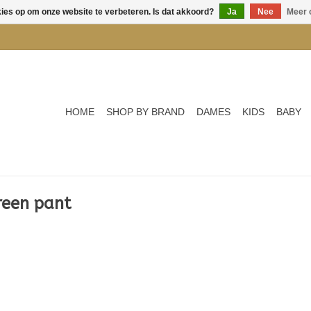
kies op om onze website te verbeteren. Is dat akkoord?
Ja
Nee
Meer 
HOME
SHOP BY BRAND
DAMES
KIDS
BABY
reen pant