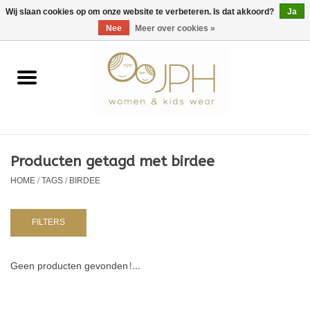
EUR
/
GBP
/
USD
0 Artikelen - €0,00
Wij slaan cookies op om onze website te verbeteren. Is dat akkoord?
Ja
Nee
Meer over cookies »
Home
SHOP BY BRAND
Dames
Producten getagd met birdee
HOME
/
TAGS
/
BIRDEE
Kids
Baby
FILTERS
NURSERY / TABLEWARE
Geen producten gevonden!...